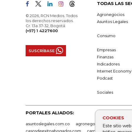
TODAS LAS SE
Agronegocios
© 2026, RCN Medios. Todos
los derechos reservados.
Asuntos Legales
Cr. 13a 37-32, Bogotá
(+57) 1 4227600
Consumo
Empresas
SUSCRÍBASE
Finanzas
Indicadores
Internet Economy
Podcast
Sociales
PORTALES ALIADOS:
COOKIES
asuntoslegales.com.co
agronegocios.co
empresas
Este sitio web
casosdeexitoabogados.com
carnavalindustriacultur