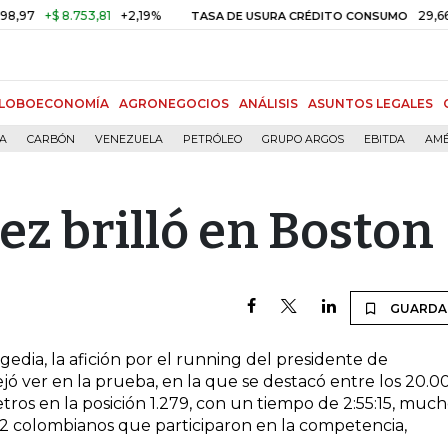
7
+$ 8.753,81
+2,19%
29,66%
+
TASA DE USURA CRÉDITO CONSUMO
LOBOECONOMÍA
AGRONEGOCIOS
ANÁLISIS
ASUNTOS LEGALES
ÍA
CARBÓN
VENEZUELA
PETRÓLEO
GRUPO ARGOS
EBITDA
AMÉ
z brilló en Boston
GUARDA
dia, la afición por el running del presidente de
jó ver en la prueba, en la que se destacó entre los 20.0
etros en la posición 1.279, con un tiempo de 2:55:15, muc
42 colombianos que participaron en la competencia,