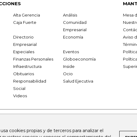
CCIONES
MANT
Alta Gerencia
Análisis
Mesa d
Caja Fuerte
Comunidad
Nuestr
Empresarial
Contác
Directorio
Economía
Aviso 
Empresarial
Términ
Especiales
Eventos
Políti
Finanzas Personales
Globoeconomía
Polític
Infraestructura
Inside
Superi
Obituarios
Ocio
Responsabilidad
Salud Ejecutiva
Social
Videos
.larepublica.co
firmasdeabogados.com
bolsaencolombia.com
 usa cookies propias y de terceros para analizar el
al.com
canalrcn.com
rcnradio.com
noticiasrcn.com
lafm.c