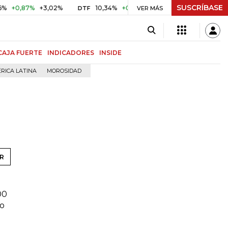
SUSCRÍBASE
0,87%
+3,02%
10,34%
+0,10%
+0,98%
$ 416,86
+$ 
DTF
VER MÁS
UVR
CAJA FUERTE
INDICADORES
INSIDE
RICA LATINA
MOROSIDAD
R
00
ho