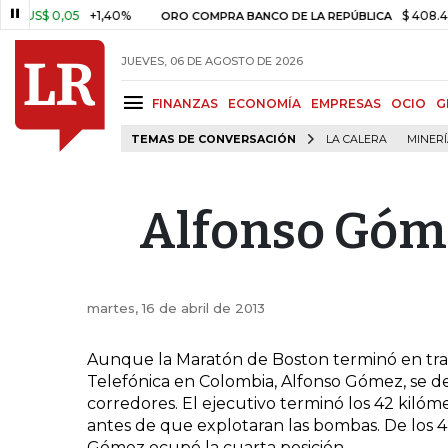
S$ 0,05
+1,40%
$ 408.498,9
ORO COMPRA BANCO DE LA REPÚBLICA
JUEVES, 06 DE AGOSTO DE 2026
FINANZAS
ECONOMÍA
EMPRESAS
OCIO
G
TEMAS DE CONVERSACIÓN
LA CALERA
MINER
Alfonso Góme
martes, 16 de abril de 2013
Aunque la Maratón de Boston terminó en trage
Telefónica en Colombia, Alfonso Gómez, se de
corredores. El ejecutivo terminó los 42 kilóm
antes de que explotaran las bombas. De los 
Gómez ocupó la cuarta posición.