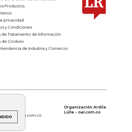
os Productos
tenos
de privacidad
os y Condiciones
ca de Tratamiento de Información
a de Cookies
ntendencia de Industria y Comercio
Organización Ardila
Lülle - oal.com.co
om.co
alerta.com.co
NDIDO