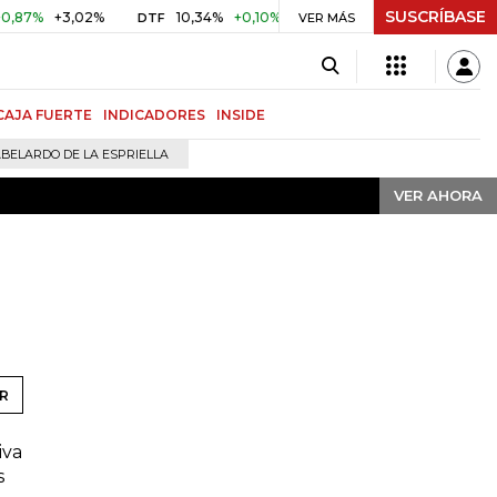
SUSCRÍBASE
VER AHORA
%
+3,02%
10,34%
+0,10%
+0,98%
$ 416,91
+$ 0,05
DTF
VER MÁS
UVR
CAJA FUERTE
INDICADORES
INSIDE
BELARDO DE LA ESPRIELLA
VER AHORA
R
iva
s