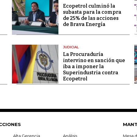
Ecopetrol culminó la
subasta para la compra
de 25% de las acciones
de Brava Energía
JUDICIAL
La Procuraduría
intervino en sanción que
iba a imponer la
Superindustria contra
Ecopetrol
CCIONES
MANT
Alta Gerencia
Análisis
Mesa d