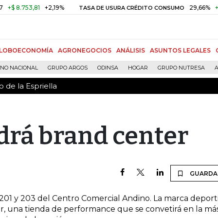
 de la Espriella
 8.753,81
+2,19%
29,66%
+0,87
TASA DE USURA CRÉDITO CONSUMO
LOBOECONOMÍA
AGRONEGOCIOS
ANÁLISIS
ASUNTOS LEGALES
RNO NACIONAL
GRUPO ARGOS
ODINSA
HOGAR
GRUPO NUTRESA
A
 de la Espriella
drá brand center
GUARDA
 201 y 203 del Centro Comercial Andino. La marca deport
er, una tienda de performance que se convetirá en la má