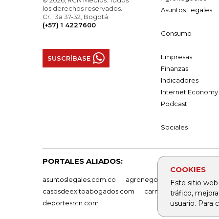
© 2026, RCN Medios. Todos
los derechos reservados.
Asuntos Legales
Cr. 13a 37-32, Bogotá
(+57) 1 4227600
Consumo
Empresas
SUSCRÍBASE
Finanzas
Indicadores
Internet Economy
Podcast
Sociales
PORTALES ALIADOS:
COOKIES
asuntoslegales.com.co
agronegocios.co
empresas
Este sitio web
casosdeexitoabogados.com
carnavalindustriacultur
tráfico, mejor
usuario. Para
deportesrcn.com