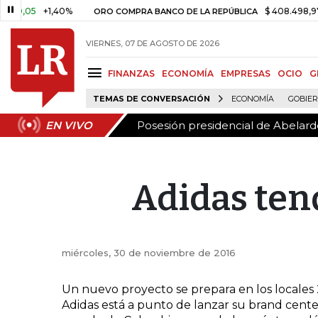
Posesión presidencial de Abelardo
EN VIVO
,05
+1,40%
$ 408.498,97
+$
ORO COMPRA BANCO DE LA REPÚBLICA
VIERNES, 07 DE AGOSTO DE 2026
FINANZAS
ECONOMÍA
EMPRESAS
OCIO
G
TEMAS DE CONVERSACIÓN
ECONOMÍA
GOBIE
Posesión presidencial de Abelardo
EN VIVO
Adidas ten
miércoles, 30 de noviembre de 2016
Un nuevo proyecto se prepara en los locales
Adidas está a punto de lanzar su brand cent