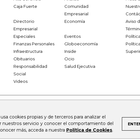
Caja Fuerte
Comunidad
Nuestr
Empresarial
Contác
Directorio
Economía
Aviso 
Empresarial
Términ
Especiales
Eventos
Políti
Finanzas Personales
Globoeconomía
Polític
Infraestructura
Inside
Superi
Obituarios
Ocio
Responsabilidad
Salud Ejecutiva
Social
Videos
.larepublica.co
firmasdeabogados.com
bolsaencolombia.com
 usa cookies propias y de terceros para analizar el
al.com
canalrcn.com
rcnradio.com
noticiasrcn.com
lafm.c
ar nuestros servicio y conocer el comportamiento del
ENTE
 conocer más, acceda a nuestra
Política de Cookies
.