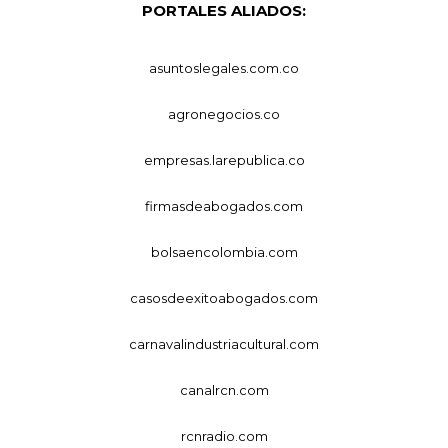
PORTALES ALIADOS:
asuntoslegales.com.co
agronegocios.co
empresas.larepublica.co
firmasdeabogados.com
bolsaencolombia.com
casosdeexitoabogados.com
carnavalindustriacultural.com
canalrcn.com
rcnradio.com