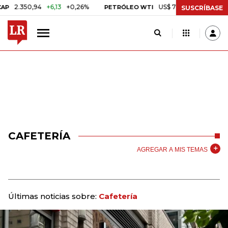
2.350,94
+6,13
+0,26%
US$ 78,18
US$ 0,17
+0,22
PETRÓLEO WTI
SUSCRÍBASE
CAFETERÍA
AGREGAR A MIS TEMAS
Últimas noticias sobre:
Cafetería