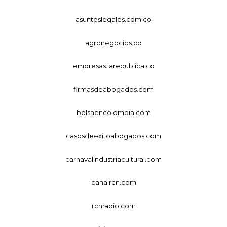
asuntoslegales.com.co
agronegocios.co
empresas.larepublica.co
firmasdeabogados.com
bolsaencolombia.com
casosdeexitoabogados.com
carnavalindustriacultural.com
canalrcn.com
rcnradio.com