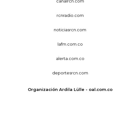
canalrcn.com
rcnradio.com
noticiasrcn.com
lafm.com.co
alerta.com.co
deportesrcn.com
Organización Ardila Lülle - oal.com.co