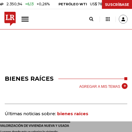
.350,94
+6,13
+0,26%
US$ 78,01
US$ 2,92
+3,89%
PETRÓLEO WTI
SUSCRÍBASE
BIENES RAÍCES
AGREGAR A MIS TEMAS
Últimas noticias sobre:
bienes raíces