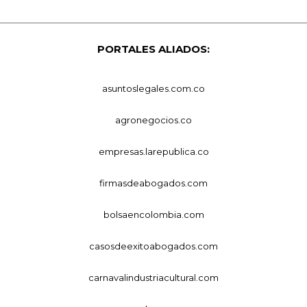
PORTALES ALIADOS:
asuntoslegales.com.co
agronegocios.co
empresas.larepublica.co
firmasdeabogados.com
bolsaencolombia.com
casosdeexitoabogados.com
carnavalindustriacultural.com