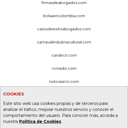
firmasdeabogados.com
bolsaencolombia.com
casosdeexitoabogados.com
carnavalindustriacultural.com
canalrcn.com
rcnradio.com
noticiasrcn.com
COOKIES
lafm.com.co
Este sitio web usa cookies propias y de terceros para
alerta.com.co
analizar el tráfico, mejorar nuestros servicio y conocer el
comportamiento del usuario. Para conocer más, acceda a
deportesrcn.com
nuestra
Política de Cookies
.