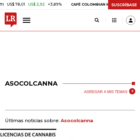
US$ 78,01
US$ 2,92
+3,89%
US$ 3,80
US
CAFÉ COLOMBIAN MILDS
SUSCRÍBASE
ASOCOLCANNA
AGREGAR A MIS TEMAS
Últimas noticias sobre:
Asocolcanna