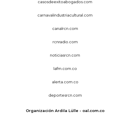
casosdeexitoabogados.com
carnavalindustriacultural.com
canalrcn.com
rcnradio.com
noticiasrcn.com
lafm.com.co
alerta.com.co
deportesrcn.com
Organización Ardila Lülle - oal.com.co