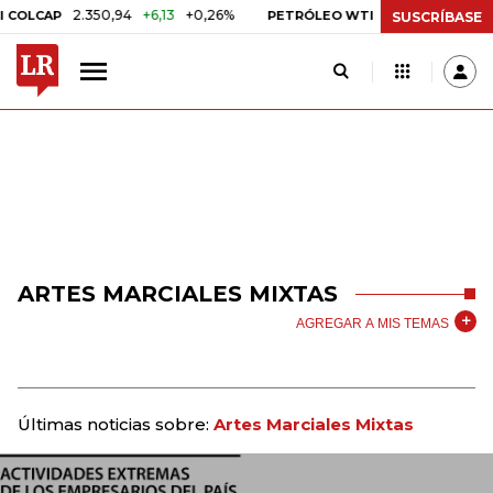
2.350,94
+6,13
+0,26%
US$ 78,01
US$ 2,92
LCAP
PETRÓLEO WTI
SUSCRÍBASE
ARTES MARCIALES MIXTAS
AGREGAR A MIS TEMAS
Últimas noticias sobre:
Artes Marciales Mixtas