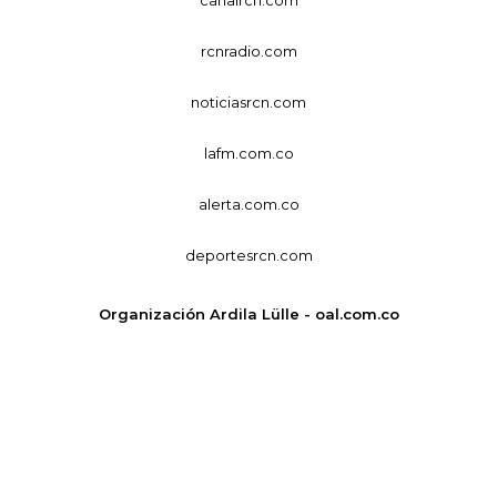
rcnradio.com
noticiasrcn.com
lafm.com.co
alerta.com.co
deportesrcn.com
Organización Ardila Lülle - oal.com.co