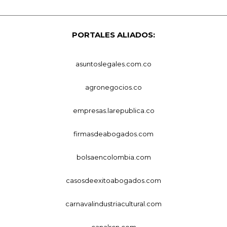
PORTALES ALIADOS:
asuntoslegales.com.co
agronegocios.co
empresas.larepublica.co
firmasdeabogados.com
bolsaencolombia.com
casosdeexitoabogados.com
carnavalindustriacultural.com
canalrcn.com