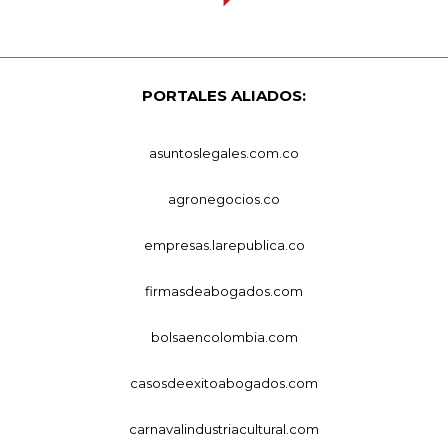
PORTALES ALIADOS:
asuntoslegales.com.co
agronegocios.co
empresas.larepublica.co
firmasdeabogados.com
bolsaencolombia.com
casosdeexitoabogados.com
carnavalindustriacultural.com