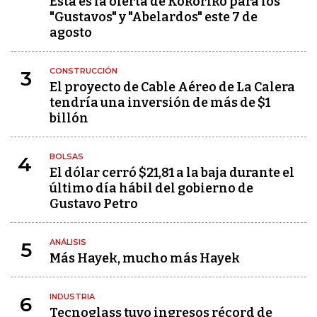
Esta es la oferta de Kokoriko para los
"Gustavos" y "Abelardos" este 7 de
agosto
CONSTRUCCIÓN
3
El proyecto de Cable Aéreo de La Calera
tendría una inversión de más de $1
billón
BOLSAS
4
El dólar cerró $21,81 a la baja durante el
último día hábil del gobierno de
Gustavo Petro
ANÁLISIS
5
Más Hayek, mucho más Hayek
INDUSTRIA
6
Tecnoglass tuvo ingresos récord de