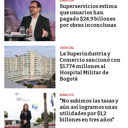
ENERGÍA
Superservicios estima
que usuarios han
pagado $24,9 billones
por obras inconclusas
JUDICIAL
La Superindustria y
Comercio sancionó con
$1.774 millones al
Hospital Militar de
Bogotá
BANCOS
"No subimos las tasas y
aún así logramos unas
utilidades por $1,2
billones en tres años"