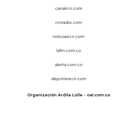
canalrcn.com
rcnradio.com
noticiasrcn.com
lafm.com.co
alerta.com.co
deportesrcn.com
Organización Ardila Lülle - oal.com.co