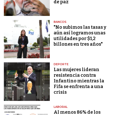
de paz
BANCOS
"No subimos las tasas y
aún así logramos unas
utilidades por $1,2
billones en tres años"
DEPORTE
Las mujeres lideran
resistencia contra
Infantino mientras la
Fifa se enfrenta a una
crisis
LABORAL
Al menos 86% de los