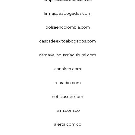
firmasdeabogados.com
bolsaencolombia.com
casosdeexitoabogados.com
carnavalindustriacultural.com
canalrcn.com
rcnradio.com
noticiasrcn.com
lafm.com.co
alerta.com.co