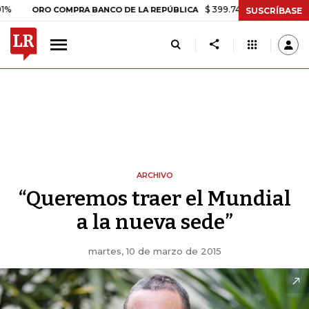
$ 399.745,16
+$ 2.295,71
+0,
ORO COMPRA BANCO DE LA REPÚBLICA
SUSCRÍBASE
ARCHIVO
“Queremos traer el Mundial
a la nueva sede”
martes, 10 de marzo de 2015