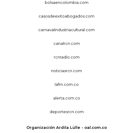
bolsaencolombia.com
casosdeexitoabogados.com
carnavalindustriacultural.com
canalrcn.com
rcnradio.com
noticiasrcn.com
lafm.com.co
alerta.com.co
deportesrcn.com
Organización Ardila Lülle - oal.com.co