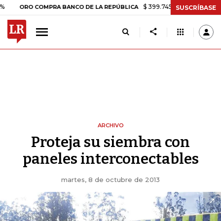
$ 399.745,16
+$ 2.295,71
+0,5
ORO COMPRA BANCO DE LA REPÚBLICA
SUSCRÍBASE
ARCHIVO
Proteja su siembra con
paneles interconectables
martes, 8 de octubre de 2013