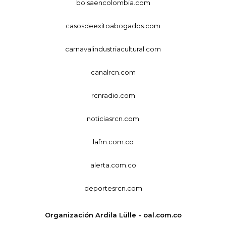
bolsaencolombia.com
casosdeexitoabogados.com
carnavalindustriacultural.com
canalrcn.com
rcnradio.com
noticiasrcn.com
lafm.com.co
alerta.com.co
deportesrcn.com
Organización Ardila Lülle - oal.com.co