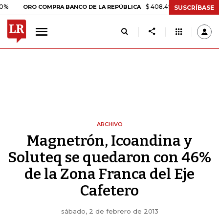
$ 408.498,97
+$ 8.753,81
+2
ORO COMPRA BANCO DE LA REPÚBLICA
SUSCRÍBASE
ARCHIVO
Magnetrón, Icoandina y
Soluteq se quedaron con 46%
de la Zona Franca del Eje
Cafetero
sábado, 2 de febrero de 2013