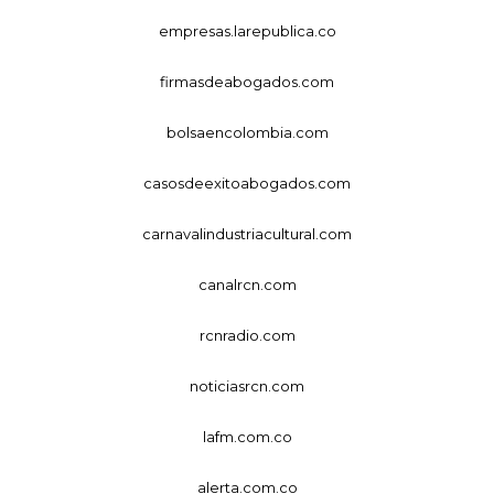
empresas.larepublica.co
firmasdeabogados.com
bolsaencolombia.com
casosdeexitoabogados.com
carnavalindustriacultural.com
canalrcn.com
rcnradio.com
noticiasrcn.com
lafm.com.co
alerta.com.co