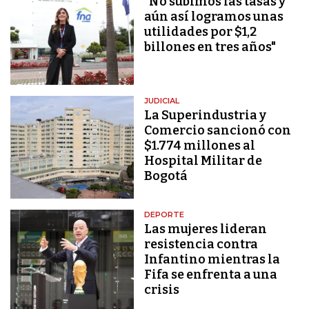
"No subimos las tasas y
aún así logramos unas
utilidades por $1,2
billones en tres años"
JUDICIAL
La Superindustria y
Comercio sancionó con
$1.774 millones al
Hospital Militar de
Bogotá
DEPORTE
Las mujeres lideran
resistencia contra
Infantino mientras la
Fifa se enfrenta a una
crisis