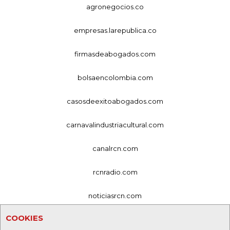
agronegocios.co
empresas.larepublica.co
firmasdeabogados.com
bolsaencolombia.com
casosdeexitoabogados.com
carnavalindustriacultural.com
canalrcn.com
rcnradio.com
noticiasrcn.com
COOKIES
lafm.com.co