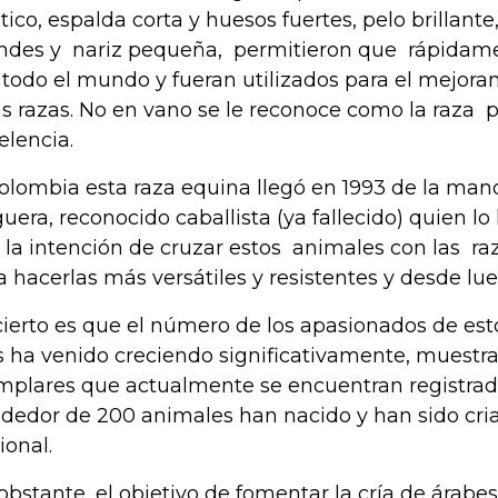
ético, espalda corta y huesos fuertes, pelo brillante, 
ndes y nariz pequeña, permitieron que rápidame
 todo el mundo y fueran utilizados para el mejor
as razas. No en vano se le reconoce como la raza 
elencia.
olombia esta raza equina llegó en 1993 de la mano
uera, reconocido caballista (ya fallecido) quien l
 la intención de cruzar estos animales con las r
a hacerlas más versátiles y resistentes y desde lu
cierto es que el número de los apasionados de est
s ha venido creciendo significativamente, muestra 
mplares que actualmente se encuentran registrado
ededor de 200 animales han nacido y han sido cria
ional.
obstante, el objetivo de fomentar la cría de árabes 