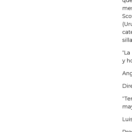
que
mes
Sco
(Ur
cat
sil
“La
y h
Ang
Dir
“Te
may
Lui