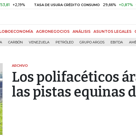
2,19%
29,66%
+0,87%
+3,02%
TASA DE USURA CRÉDITO CONSUMO
LOBOECONOMÍA
AGRONEGOCIOS
ANÁLISIS
ASUNTOS LEGALES
ÍA
CARBÓN
VENEZUELA
PETRÓLEO
GRUPO ARGOS
EBITDA
AMÉ
ARCHIVO
Los polifacéticos á
las pistas equinas d