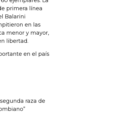
 60 ejemplares. La
de primera línea
l Balarini
pitieron en las
nca menor y mayor,
en libertad.
ortante en el país
a segunda raza de
lombiano”