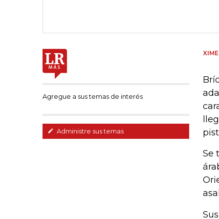
XIME
Brí
ada
Agregue a sus temas de interés
car
lle
pis
Administre sus temas
Se 
ára
Ori
asa
Sus