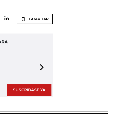
GUARDAR
ARA
Next slide
SUSCRÍBASE YA