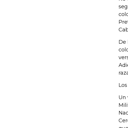
seg
col
Pre
Cab
De 
col
ver
Adi
raz
Los
Un 
Mil
Nac
Cer