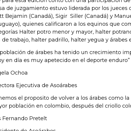
 para esta edición contó con una participación de
a de juzgamiento estuvo liderada por los jueces 
tt Bejamin (Canadá), Sigir Siller (Canadá) y Manue
uguayo), quienes calificaron a los equinos que com
egorías Halter potro menor y mayor, halter potra
la de trabajo, halter padrillo, halter yegua y árabes 
 población de árabes ha tenido un crecimiento imp
oy en día es muy apetecido en el deporte enduro”
ela Ochoa
ectora Ejecutiva de Asoárabes
nemos el proposito de volver a los árabes como l
or población en colombio, después del criollo co
s Fernando Pretelt