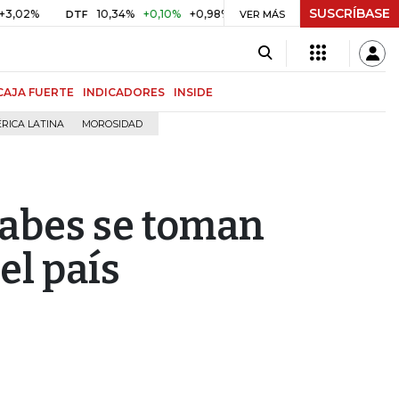
SUSCRÍBASE
10,34%
+0,10%
+0,98%
$ 416,86
+$ 0,05
+0,01%
DTF
UVR
VER MÁS
CAJA FUERTE
INDICADORES
INSIDE
RICA LATINA
MOROSIDAD
rabes se toman
el país