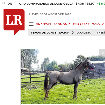
%
$ 408.498,97
+$ 8.753,81
+
ORO COMPRA BANCO DE LA REPÚBLICA
JUEVES, 06 DE AGOSTO DE 2026
FINANZAS
ECONOMÍA
EMPRESAS
OCIO
G
TEMAS DE CONVERSACIÓN
LA CALERA
MINER