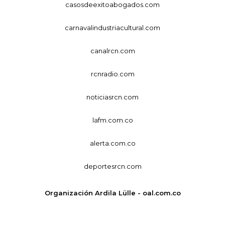
casosdeexitoabogados.com
carnavalindustriacultural.com
canalrcn.com
rcnradio.com
noticiasrcn.com
lafm.com.co
alerta.com.co
deportesrcn.com
Organización Ardila Lülle - oal.com.co