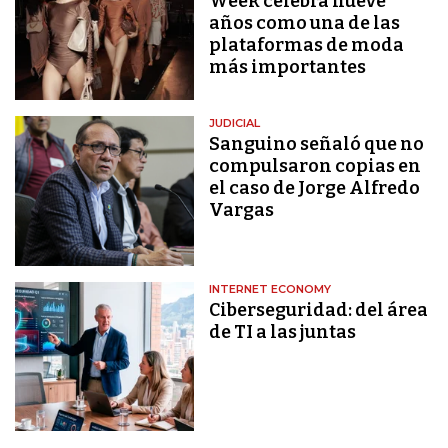
Week celebra nueve
años como una de las
plataformas de moda
más importantes
JUDICIAL
Sanguino señaló que no
compulsaron copias en
el caso de Jorge Alfredo
Vargas
INTERNET ECONOMY
Ciberseguridad: del área
de TI a las juntas