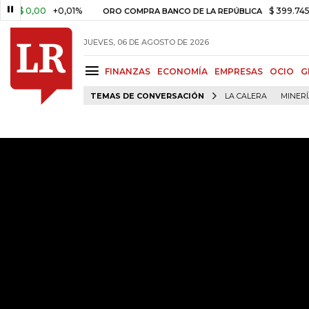
 0,00
+0,01%
$ 399.745,16
+
ORO COMPRA BANCO DE LA REPÚBLICA
JUEVES, 06 DE AGOSTO DE 2026
FINANZAS
ECONOMÍA
EMPRESAS
OCIO
G
TEMAS DE CONVERSACIÓN
LA CALERA
MINER