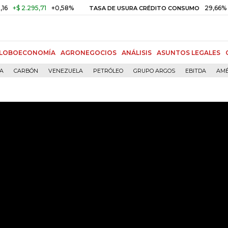
$ 2.295,71
+0,58%
29,66%
+0,
TASA DE USURA CRÉDITO CONSUMO
LOBOECONOMÍA
AGRONEGOCIOS
ANÁLISIS
ASUNTOS LEGALES
ÍA
CARBÓN
VENEZUELA
PETRÓLEO
GRUPO ARGOS
EBITDA
AMÉ