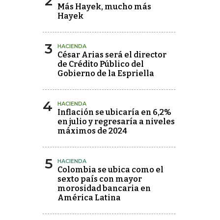
2
Más Hayek, mucho más
Hayek
3
HACIENDA
César Arias será el director
de Crédito Público del
Gobierno de la Espriella
4
HACIENDA
Inflación se ubicaría en 6,2%
en julio y regresaría a niveles
máximos de 2024
5
HACIENDA
Colombia se ubica como el
sexto país con mayor
morosidad bancaria en
América Latina