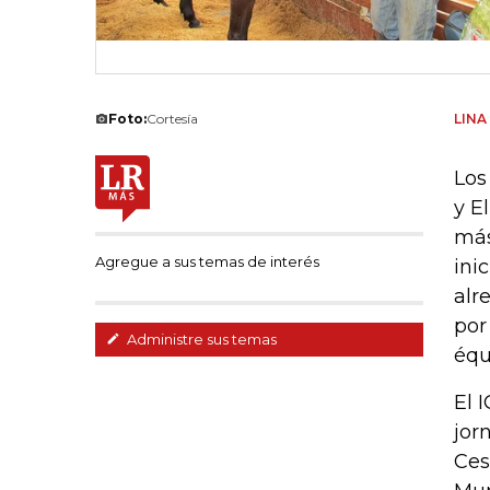
Foto:
Cortesía
LIN
Los
y E
más
Agregue a sus temas de interés
ini
alr
por
Administre sus temas
équ
El 
jor
Ces