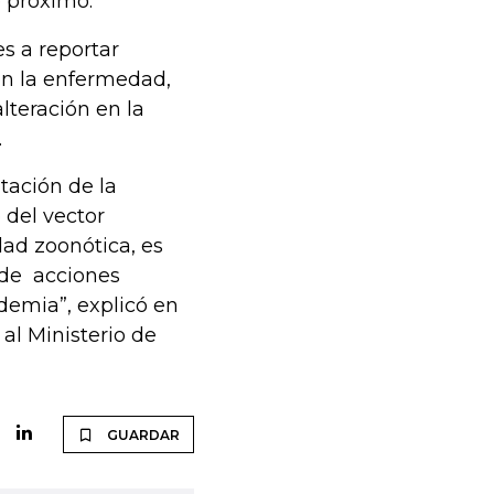
e próximo.
es a reportar
on la enfermedad,
lteración en la
.
tación de la
 del vector
ad zoonótica, es
 de acciones
demia”, explicó en
al Ministerio de
GUARDAR