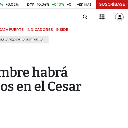
SUSCRÍBASE
02%
10,34%
+0,10%
+0,98%
$ 416,96
+$ 0,05
+0,01
DTF
UVR
VER MÁS
CAJA FUERTE
INDICADORES
INSIDE
BELARDO DE LA ESPRIELLA
iembre habrá
os en el Cesar