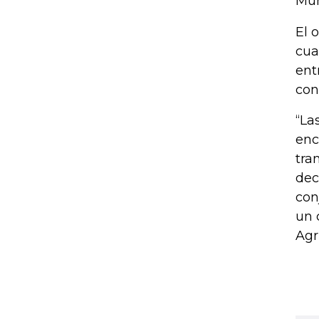
Mun
El 
cua
ent
con
“La
enc
tra
dec
con
un 
Agr