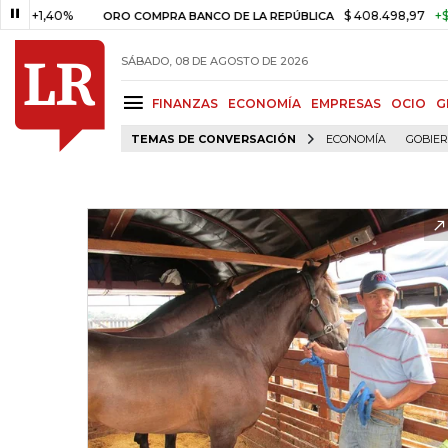
1,40%
$ 408.498,97
+$ 8.753,
ORO COMPRA BANCO DE LA REPÚBLICA
SÁBADO, 08 DE AGOSTO DE 2026
FINANZAS
ECONOMÍA
EMPRESAS
OCIO
G
TEMAS DE CONVERSACIÓN
ECONOMÍA
GOBIE