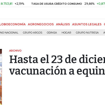
81
+2,19%
29,66%
+0,87%
+3,
TASA DE USURA CRÉDITO CONSUMO
LOBOECONOMÍA
AGRONEGOCIOS
ANÁLISIS
ASUNTOS LEGALES
RNO NACIONAL
GRUPO ARGOS
ODINSA
HOGAR
GRUPO NUTRESA
A
ARCHIVO
Hasta el 23 de dic
vacunación a equin