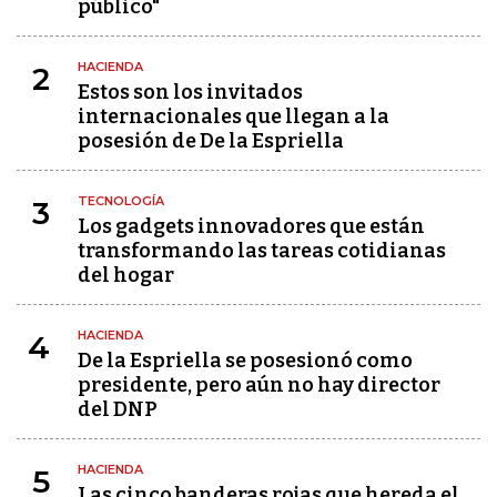
público"
HACIENDA
2
Estos son los invitados
internacionales que llegan a la
posesión de De la Espriella
TECNOLOGÍA
3
Los gadgets innovadores que están
transformando las tareas cotidianas
del hogar
HACIENDA
4
De la Espriella se posesionó como
presidente, pero aún no hay director
del DNP
HACIENDA
5
Las cinco banderas rojas que hereda el