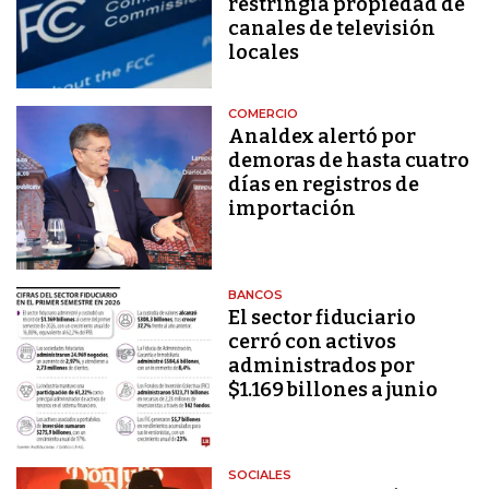
restringía propiedad de
canales de televisión
locales
COMERCIO
Analdex alertó por
demoras de hasta cuatro
días en registros de
importación
BANCOS
El sector fiduciario
cerró con activos
administrados por
$1.169 billones a junio
SOCIALES