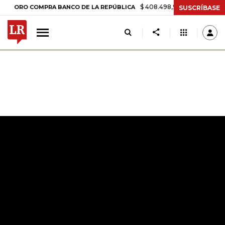
$ 408.498,97
+$ 8.753,81
+2,
ORO COMPRA BANCO DE LA REPÚBLICA
SUSCRÍBASE