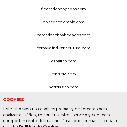
firmasdeabogados.com
bolsaencolombia.com
casosdeexitoabogados.com
carnavalindustriacultural.com
canalrcn.com
rcnradio.com
noticiasrcn.com
COOKIES
lafm.com.co
Este sitio web usa cookies propias y de terceros para
alerta.com.co
analizar el tráfico, mejorar nuestros servicio y conocer el
comportamiento del usuario. Para conocer más, acceda a
deportesrcn.com
nuestra
Política de Cookies
.