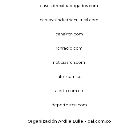
casosdeexitoabogados.com
carnavalindustriacultural.com
canalrcn.com
rcnradio.com
noticiasrcn.com
lafm.com.co
alerta.com.co
deportesrcn.com
Organización Ardila Lülle - oal.com.co