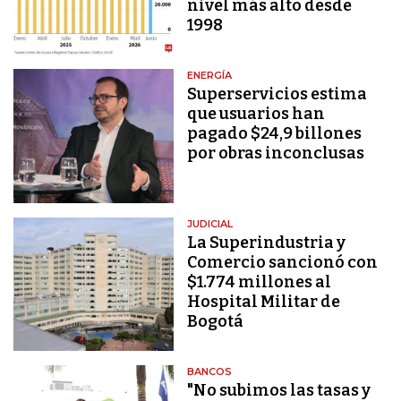
nivel más alto desde
1998
ENERGÍA
Superservicios estima
que usuarios han
pagado $24,9 billones
por obras inconclusas
JUDICIAL
La Superindustria y
Comercio sancionó con
$1.774 millones al
Hospital Militar de
Bogotá
BANCOS
"No subimos las tasas y