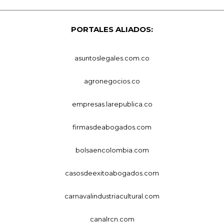
PORTALES ALIADOS:
asuntoslegales.com.co
agronegocios.co
empresas.larepublica.co
firmasdeabogados.com
bolsaencolombia.com
casosdeexitoabogados.com
carnavalindustriacultural.com
canalrcn.com