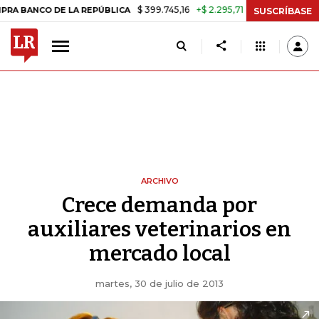
$ 399.745,16
+$ 2.295,71
+0,58%
ANCO DE LA REPÚBLICA
TASA DE
SUSCRÍBASE
ARCHIVO
Crece demanda por
auxiliares veterinarios en
mercado local
martes, 30 de julio de 2013