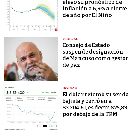
elevó su pronóstico de
inflación a 6,9% a cierre
de año por El Niño
JUDICIAL
Consejo de Estado
suspende designación
de Mancuso como gestor
de paz
BOLSAS
El dólar retomó su senda
bajista y cerró en a
$3.204,61, es decir, $25,83
por debajo de la TRM