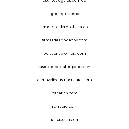
asuntoslegales.com.co
agronegocios.co
empresas.larepublica.co
firmasdeabogados.com
bolsaencolombia.com
casosdeexitoabogados.com
carnavalindustriacultural.com
canalrcn.com
rcnradio.com
noticiasrcn.com