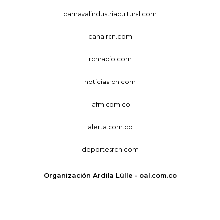
carnavalindustriacultural.com
canalrcn.com
rcnradio.com
noticiasrcn.com
lafm.com.co
alerta.com.co
deportesrcn.com
Organización Ardila Lülle - oal.com.co