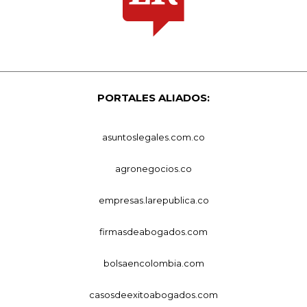
PORTALES ALIADOS:
asuntoslegales.com.co
agronegocios.co
empresas.larepublica.co
firmasdeabogados.com
bolsaencolombia.com
casosdeexitoabogados.com