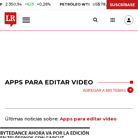
.350,94
+6,13
+0,26%
US$ 78,01
US$ 2,92
+3,89%
PETRÓLEO WTI
SUSCRÍBASE
APPS PARA EDITAR VIDEO
AGREGAR A MIS TEMAS
Últimas noticias sobre:
Apps para editar video