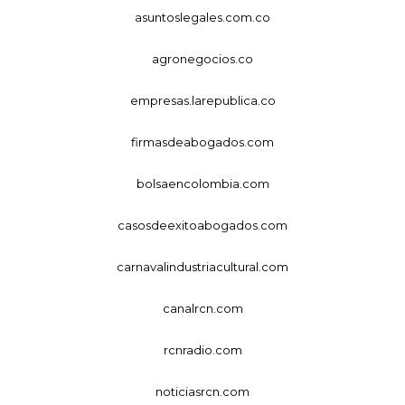
asuntoslegales.com.co
agronegocios.co
empresas.larepublica.co
firmasdeabogados.com
bolsaencolombia.com
casosdeexitoabogados.com
carnavalindustriacultural.com
canalrcn.com
rcnradio.com
noticiasrcn.com