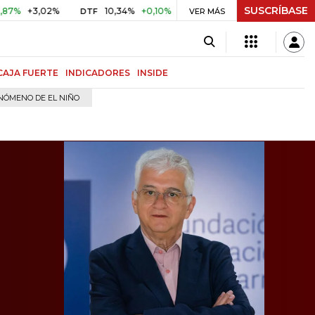
SUSCRÍBASE
,02%
10,34%
+0,10%
+0,98%
$ 416,81
+$ 0,05
+0,0
DTF
VER MÁS
UVR
CAJA FUERTE
INDICADORES
INSIDE
NÓMENO DE EL NIÑO