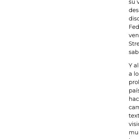
su 
des
dis
Fed
ven
Str
sab
Y a
a l
pro
paí
hac
cam
tex
vis
mun