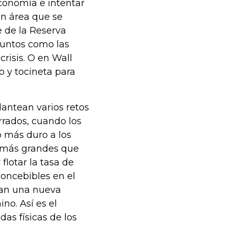
economía e intentar
un área que se
e de la Reserva
suntos como las
risis. O en Wall
 y tocineta para
antean varios retos
rrados, cuando los
 más duro a los
s más grandes que
 flotar la tasa de
concebibles en el
alan una nueva
no. Así es el
as físicas de los