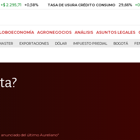
71
+0,58%
29,66%
+0,87%
+3
TASA DE USURA CRÉDITO CONSUMO
LOBOECONOMÍA
AGRONEGOCIOS
ANÁLISIS
ASUNTOS LEGALES
MASTER
EXPORTACIONES
DÓLAR
IMPUESTO PREDIAL
BOGOTÁ
FE
ta?
e anunciado del último Aureliano"