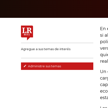
En 
si 
pol
ver
Agregue a sus temas de interés
qui
rea
Administre sus temas
Un 
car
cap
eco
est