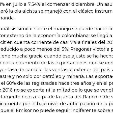
71% en julio a 7,54% al comenzar diciembre. Un asu
eró la ola alcista se manejó con el clásico instrum
manda.
análisis similar sobre el manejo se puede hacer co
tor externo de la economía colombiana: se llegó 
icit en cuenta corriente de casi 7% a finales del 20
reducido a poco menos del 5%. Pregonar victoria 
tiene mucha gracia cuando ese ajuste se ha hech
o por un aumento de las exportaciones que se creí
or tasa de cambio; las ventas al exterior del país
astre y no solo por petróleo y minería. Las exporta
 el 60% de las registradas hace tres años y en el 
e 2016 no se exporta ni la mitad de lo que se vend
rtamente no es culpa de la junta del Banco ni de s
icamente por el bajo nivel de anticipación de la pol
que el Emisor no puede seguir indiferente sobre 