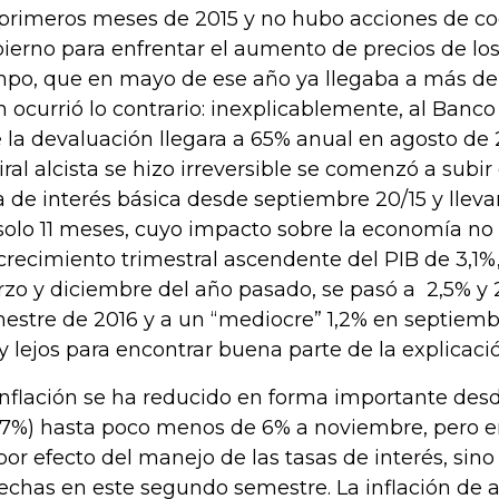
 primeros meses de 2015 y no hubo acciones de c
ierno para enfrentar el aumento de precios de lo
po, que en mayo de ese año ya llegaba a más de
n ocurrió lo contrario: inexplicablemente, al Banco
 la devaluación llegara a 65% anual en agosto de 
iral alcista se hizo irreversible se comenzó a subi
a de interés básica desde septiembre 20/15 y lleva
solo 11 meses, cuyo impacto sobre la economía no 
crecimiento trimestral ascendente del PIB de 3,1%,
zo y diciembre del año pasado, se pasó a 2,5% y 
estre de 2016 y a un “mediocre” 1,2% en septiembr
 lejos para encontrar buena parte de la explicaci
inflación se ha reducido en forma importante desde
97%) hasta poco menos de 6% a noviembre, pero en
por efecto del manejo de las tasas de interés, sino
echas en este segundo semestre. La inflación de 