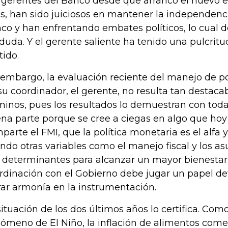
 gerentes del Banco desde que arrancó el nuevo 
s, han sido juiciosos en mantener la independenci
co y han enfrentando embates políticos, lo cual 
 duda. Y el gerente saliente ha tenido una pulcrit
tido.
 embargo, la evaluación reciente del manejo de pol
su coordinador, el gerente, no resulta tan destac
minos, pues los resultados lo demuestran con tod
na parte porque se cree a ciegas en algo que hoy n
parte el FMI, que la política monetaria es el alfa
ndo otras variables como el manejo fiscal y los as
 determinantes para alcanzar un mayor bienestar, 
rdinación con el Gobierno debe jugar un papel d
rar armonía en la instrumentación.
situación de los dos últimos años lo certifica. Co
ómeno de El Niño, la inflación de alimentos come