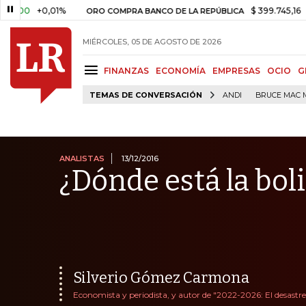
+0,01%
$ 399.745,16
+$ 2.295,
ORO COMPRA BANCO DE LA REPÚBLICA
MIÉRCOLES, 05 DE AGOSTO DE 2026
FINANZAS
ECONOMÍA
EMPRESAS
OCIO
G
TEMAS DE CONVERSACIÓN
ANDI
BRUCE MAC 
ANALISTAS
13/12/2016
¿Dónde está la boli
Silverio Gómez Carmona
Economista y periodista, y autor de "2022-2026: El desastr