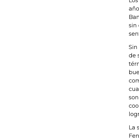
Los
año
Ban
sin
sen
Sin
de 
tér
bue
com
cua
son
coo
log
La 
Fen