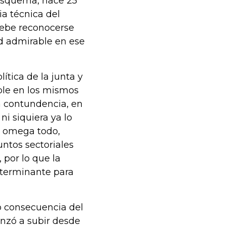
esquema, hace 25
a técnica del
debe reconocerse
ud admirable en ese
ítica de la junta y
able en los mismos
a contundencia, en
i siquiera ya lo
 y omega todo,
untos sectoriales
por lo que la
eterminante para
mo consecuencia del
nzó a subir desde