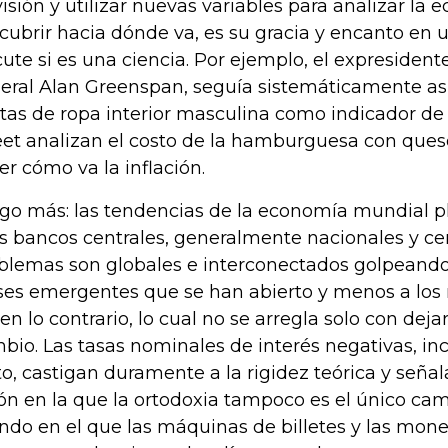
visión y utilizar nuevas variables para analizar la 
cubrir hacia dónde va, es su gracia y encanto en 
cute si es una ciencia. Por ejemplo, el expresident
eral Alan Greenspan, seguía sistemáticamente a
tas de ropa interior masculina como indicador de c
eet analizan el costo de la hamburguesa con queso
er cómo va la inflación.
lgo más: las tendencias de la economía mundial pl
os bancos centrales, generalmente nacionales y ce
blemas son globales e interconectados golpeando
ses emergentes que se han abierto y menos a lo
en lo contrario, lo cual no se arregla solo con dejar
bio. Las tasas nominales de interés negativas, in
to, castigan duramente a la rigidez teórica y señ
ión en la que la ortodoxia tampoco es el único cami
do en el que las máquinas de billetes y las moned