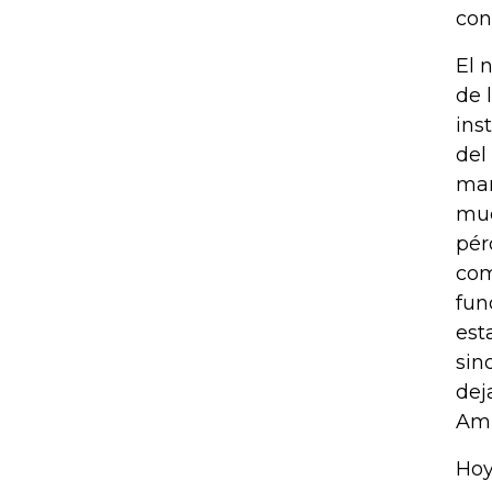
con
El 
de 
ins
del
man
muc
pér
com
fun
est
sin
dej
Amb
Hoy