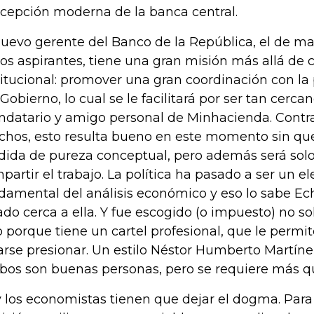
cepción moderna de la banca central.
nuevo gerente del Banco de la República, el de 
los aspirantes, tiene una gran misión más allá de 
titucional: promover una gran coordinación con la
 Gobierno, lo cual se le facilitará por ser tan cerca
datario y amigo personal de Minhacienda. Contra
hos, esto resulta bueno en este momento sin que
dida de pureza conceptual, pero además será sol
partir el trabajo. La política ha pasado a ser un 
damental del análisis económico y eso lo sabe Ec
ado cerca a ella. Y fue escogido (o impuesto) no so
o porque tiene un cartel profesional, que le permite
arse presionar. Un estilo Néstor Humberto Martínez 
os son buenas personas, pero se requiere más q
 los economistas tienen que dejar el dogma. Para