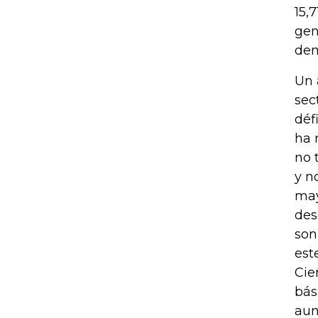
15,
gen
de
Un 
sec
déf
ha 
no 
y n
may
des
son
est
Cie
bás
aun