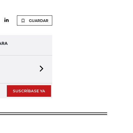
GUARDAR
ARA
Next slide
SUSCRÍBASE YA