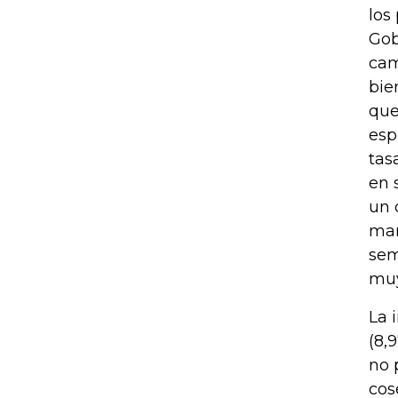
los
Gob
cam
bie
que
esp
tas
en 
un 
mar
sem
muy
La 
(8,
no 
cos