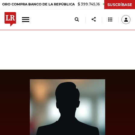
$ 399.745,16
+$ 2.295,71
+0,58%
OMPRA BANCO DE LA REPÚBLICA
T
SUSCRÍBASE