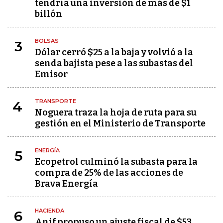
tendría una inversión de más de $1
billón
BOLSAS
3
Dólar cerró $25 a la baja y volvió a la
senda bajista pese a las subastas del
Emisor
TRANSPORTE
4
Noguera traza la hoja de ruta para su
gestión en el Ministerio de Transporte
ENERGÍA
5
Ecopetrol culminó la subasta para la
compra de 25% de las acciones de
Brava Energía
HACIENDA
6
Anif propuso un ajuste fiscal de $53