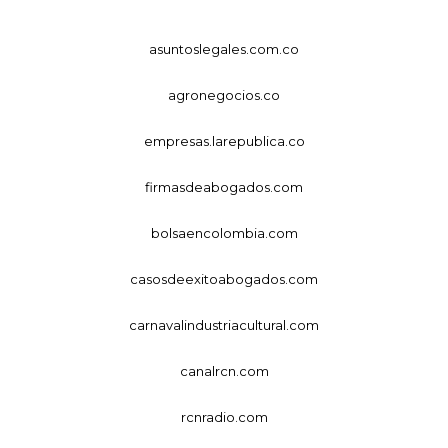
asuntoslegales.com.co
agronegocios.co
empresas.larepublica.co
firmasdeabogados.com
bolsaencolombia.com
casosdeexitoabogados.com
carnavalindustriacultural.com
canalrcn.com
rcnradio.com