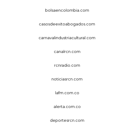
bolsaencolombia.com
casosdeexitoabogados.com
carnavalindustriacultural.com
canalrcn.com
rcnradio.com
noticiasrcn.com
lafm.com.co
alerta.com.co
deportesrcn.com