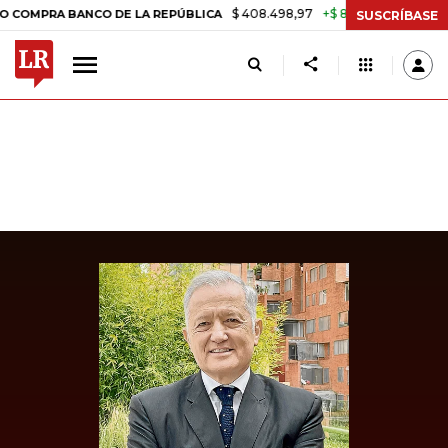
$ 408.498,97
+$ 8.753,81
+2,19%
PRA BANCO DE LA REPÚBLICA
T
SUSCRÍBASE