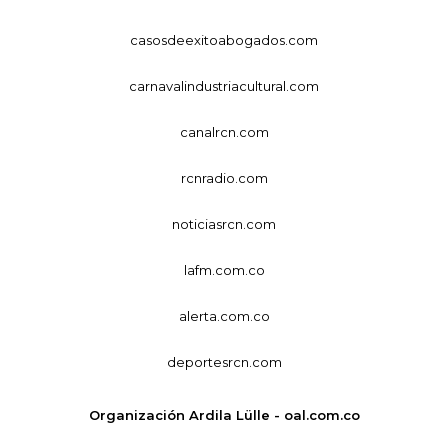
casosdeexitoabogados.com
carnavalindustriacultural.com
canalrcn.com
rcnradio.com
noticiasrcn.com
lafm.com.co
alerta.com.co
deportesrcn.com
Organización Ardila Lülle - oal.com.co