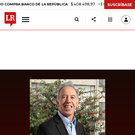
$ 408.498,97
+$ 8.753,81
+2,19%
A BANCO DE LA REPÚBLICA
TASA
SUSCRÍBASE