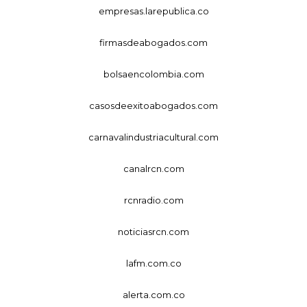
empresas.larepublica.co
firmasdeabogados.com
bolsaencolombia.com
casosdeexitoabogados.com
carnavalindustriacultural.com
canalrcn.com
rcnradio.com
noticiasrcn.com
lafm.com.co
alerta.com.co