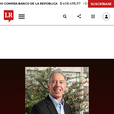
$ 408.498,97
+$ 8.753,81
+2,19%
RA BANCO DE LA REPÚBLICA
TAS
SUSCRÍBASE