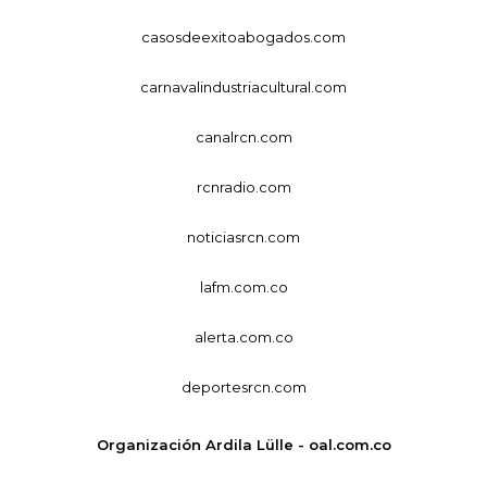
casosdeexitoabogados.com
carnavalindustriacultural.com
canalrcn.com
rcnradio.com
noticiasrcn.com
lafm.com.co
alerta.com.co
deportesrcn.com
Organización Ardila Lülle - oal.com.co