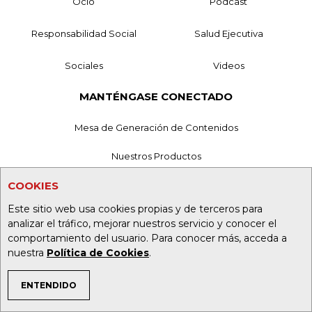
Ocio
Podcast
Responsabilidad Social
Salud Ejecutiva
Sociales
Videos
MANTÉNGASE CONECTADO
Mesa de Generación de Contenidos
Nuestros Productos
COOKIES
Contáctenos
Este sitio web usa cookies propias y de terceros para
Aviso de privacidad
analizar el tráfico, mejorar nuestros servicio y conocer el
comportamiento del usuario. Para conocer más, acceda a
Términos y Condiciones
nuestra
Política de Cookies
.
Política de Tratamiento de Información
ENTENDIDO
TEMAS DE INTERÉS
Política de Cookies