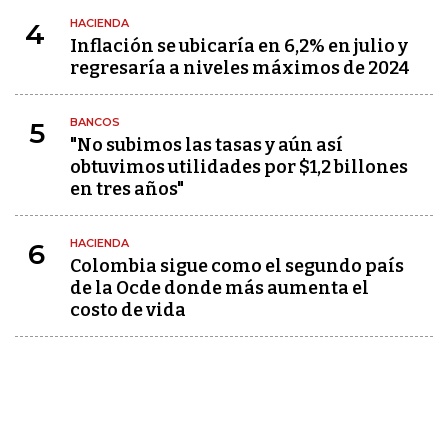
HACIENDA
4
Inflación se ubicaría en 6,2% en julio y
regresaría a niveles máximos de 2024
BANCOS
5
"No subimos las tasas y aún así
obtuvimos utilidades por $1,2 billones
en tres años"
HACIENDA
6
Colombia sigue como el segundo país
de la Ocde donde más aumenta el
costo de vida