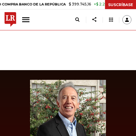
$ 399.745,16
+$ 2.295,71
+0,58%
BANCO DE LA REPÚBLICA
TASA D
SUSCRÍBASE