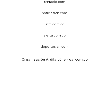
rcnradio.com
noticiasrcn.com
lafm.com.co
alerta.com.co
deportesrcn.com
Organización Ardila Lülle - oal.com.co