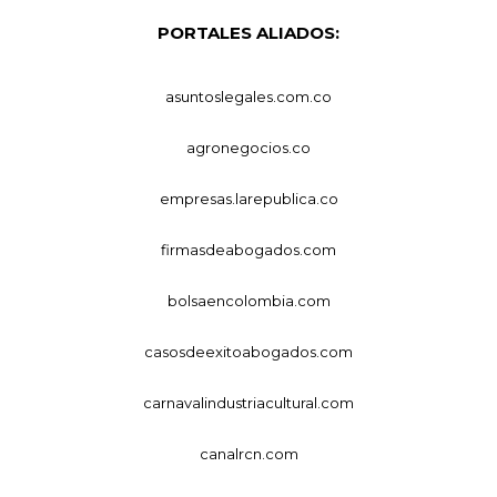
PORTALES ALIADOS:
asuntoslegales.com.co
agronegocios.co
empresas.larepublica.co
firmasdeabogados.com
bolsaencolombia.com
casosdeexitoabogados.com
carnavalindustriacultural.com
canalrcn.com