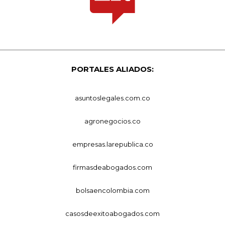
PORTALES ALIADOS:
asuntoslegales.com.co
agronegocios.co
empresas.larepublica.co
firmasdeabogados.com
bolsaencolombia.com
casosdeexitoabogados.com