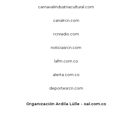
carnavalindustriacultural.com
canalrcn.com
rcnradio.com
noticiasrcn.com
lafm.com.co
alerta.com.co
deportesrcn.com
Organización Ardila Lülle - oal.com.co