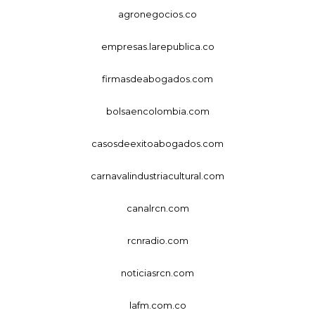
agronegocios.co
empresas.larepublica.co
firmasdeabogados.com
bolsaencolombia.com
casosdeexitoabogados.com
carnavalindustriacultural.com
canalrcn.com
rcnradio.com
noticiasrcn.com
lafm.com.co