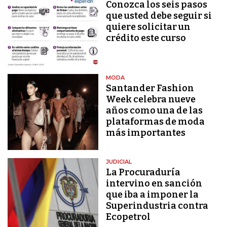
Conozca los seis pasos
que usted debe seguir si
quiere solicitar un
crédito este curso
MODA
Santander Fashion
Week celebra nueve
años como una de las
plataformas de moda
más importantes
JUDICIAL
La Procuraduría
intervino en sanción
que iba a imponer la
Superindustria contra
Ecopetrol