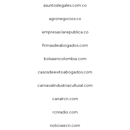
asuntoslegales.com.co
agronegocios.co
empresas.larepublica.co
firmasdeabogados.com
bolsaencolombia.com
casosdeexitoabogados.com
carnavalindustriacultural.com
canalrcn.com
rcnradio.com
noticiasrcn.com