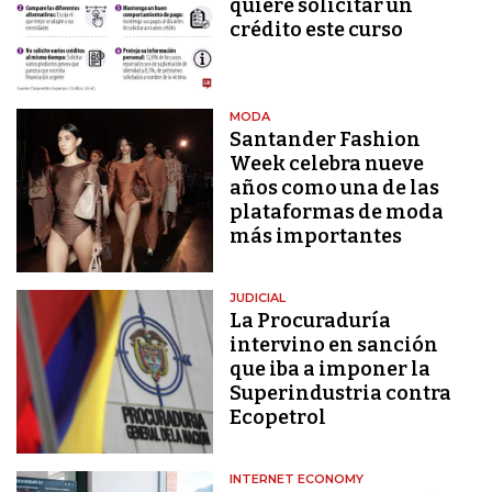
quiere solicitar un
crédito este curso
MODA
Santander Fashion
Week celebra nueve
años como una de las
plataformas de moda
más importantes
JUDICIAL
La Procuraduría
intervino en sanción
que iba a imponer la
Superindustria contra
Ecopetrol
INTERNET ECONOMY