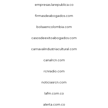
empresas.larepublica.co
firmasdeabogados.com
bolsaencolombia.com
casosdeexitoabogados.com
carnavalindustriacultural.com
canalrcn.com
rcnradio.com
noticiasrcn.com
lafm.com.co
alerta.com.co