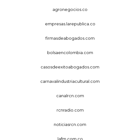
agronegocios.co
empresas.larepublica.co
firmasdeabogados.com
bolsaencolombia.com
casosdeexitoabogados.com
carnavalindustriacultural.com
canalrcn.com
rcnradio.com
noticiasrcn.com
lafm.com.co