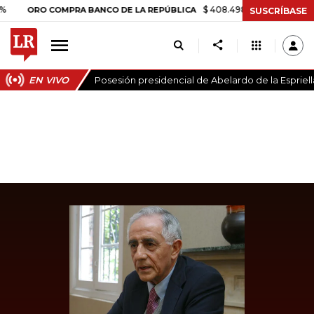
$ 408.498,97
+$ 8.753,81
+2,19
ORO COMPRA BANCO DE LA REPÚBLICA
SUSCRÍBASE
EN VIVO
Posesión presidencial de Abelardo de la Espriell