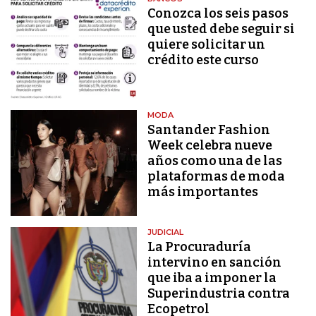
Conozca los seis pasos
que usted debe seguir si
quiere solicitar un
crédito este curso
MODA
Santander Fashion
Week celebra nueve
años como una de las
plataformas de moda
más importantes
JUDICIAL
La Procuraduría
intervino en sanción
que iba a imponer la
Superindustria contra
Ecopetrol