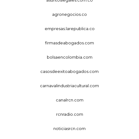
agronegocios.co
empresas.larepublica.co
firmasdeabogados.com
bolsaencolombia.com
casosdeexitoabogados.com
carnavalindustriacultural.com
canalrcn.com
rcnradio.com
noticiasrcn.com