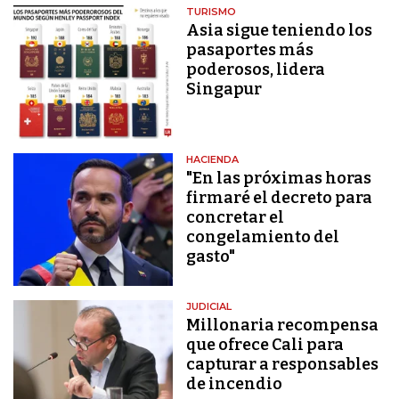
TURISMO
Asia sigue teniendo los
pasaportes más
poderosos, lidera
Singapur
HACIENDA
"En las próximas horas
firmaré el decreto para
concretar el
congelamiento del
gasto"
JUDICIAL
Millonaria recompensa
que ofrece Cali para
capturar a responsables
de incendio