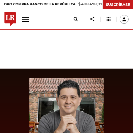
$ 408.498,97
+$ 8.753,81
+2,19%
COMPRA BANCO DE LA REPÚBLICA
SUSCRÍBASE