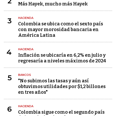
2
Más Hayek, mucho más Hayek
HACIENDA
3
Colombia se ubica como el sexto país
con mayor morosidad bancaria en
América Latina
HACIENDA
4
Inflación se ubicaría en 6,2% en julio y
regresaría a niveles máximos de 2024
BANCOS
5
"No subimos las tasas y aún así
obtuvimos utilidades por $1,2 billones
en tres años"
HACIENDA
6
Colombia sigue como el segundo país