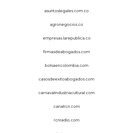
asuntoslegales.com.co
agronegocios.co
empresas.larepublica.co
firmasdeabogados.com
bolsaencolombia.com
casosdeexitoabogados.com
carnavalindustriacultural.com
canalrcn.com
rcnradio.com