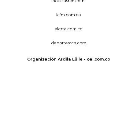
noticiasrcn.com
lafm.com.co
alerta.com.co
deportesrcn.com
Organización Ardila Lülle - oal.com.co