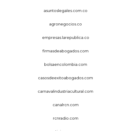
asuntoslegales.com.co
agronegocios.co
empresas.larepublica.co
firmasdeabogados.com
bolsaencolombia.com
casosdeexitoabogados.com
carnavalindustriacultural.com
canalrcn.com
rcnradio.com