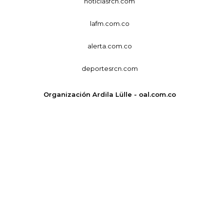
noticiasrcn.com
lafm.com.co
alerta.com.co
deportesrcn.com
Organización Ardila Lülle - oal.com.co