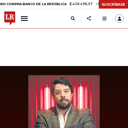
$ 408.498,97
+$ 8.753,81
+2,19%
MPRA BANCO DE LA REPÚBLICA
T
SUSCRÍBASE