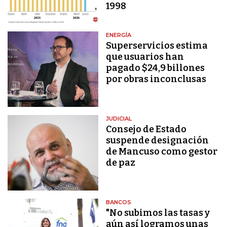
1998
ENERGÍA
Superservicios estima
que usuarios han
pagado $24,9 billones
por obras inconclusas
JUDICIAL
Consejo de Estado
suspende designación
de Mancuso como gestor
de paz
BANCOS
"No subimos las tasas y
aún así logramos unas