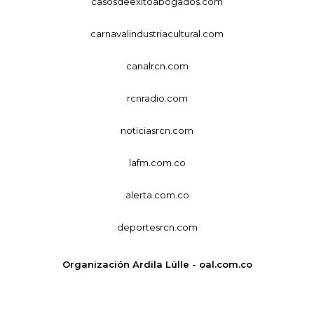
casosdeexitoabogados.com
carnavalindustriacultural.com
canalrcn.com
rcnradio.com
noticiasrcn.com
lafm.com.co
alerta.com.co
deportesrcn.com
Organización Ardila Lülle - oal.com.co