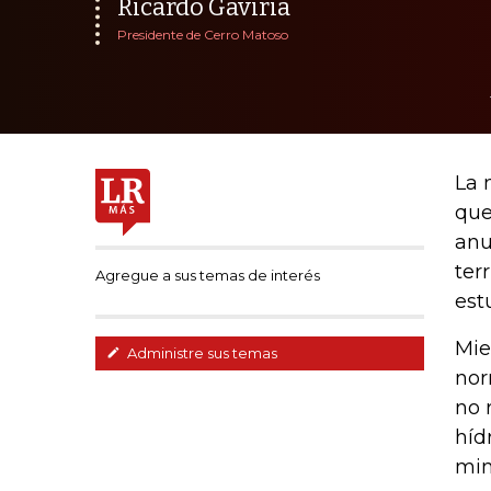
Ricardo Gaviria
Presidente de Cerro Matoso
La 
que
anu
ter
Agregue a sus temas de interés
est
Mie
Administre sus temas
nor
no 
híd
min