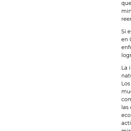
que
min
ree
Si 
en 
enf
log
La 
nat
Los
mue
com
las
eco
act