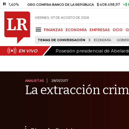
Posesión presidencial de Abelardo
EN VIVO
%
$ 408.498,97
+$ 8.753,81
ORO COMPRA BANCO DE LA REPÚBLICA
VIERNES, 07 DE AGOSTO DE 2026
FINANZAS
ECONOMÍA
EMPRESAS
OCIO
G
TEMAS DE CONVERSACIÓN
ECONOMÍA
GOBIE
Posesión presidencial de Abelardo
EN VIVO
ANALISTAS
28/01/2017
La extracción crim