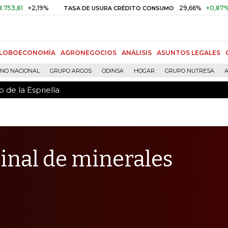
 de la Espriella
+2,19%
29,66%
+0,87%
+3,02%
TASA DE USURA CRÉDITO CONSUMO
LOBOECONOMÍA
AGRONEGOCIOS
ANÁLISIS
ASUNTOS LEGALES
RNO NACIONAL
GRUPO ARGOS
ODINSA
HOGAR
GRUPO NUTRESA
A
 de la Espriella
inal de minerales