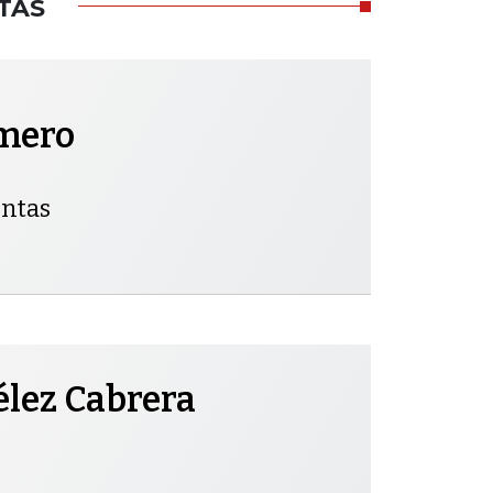
TAS
omero
entas
élez Cabrera