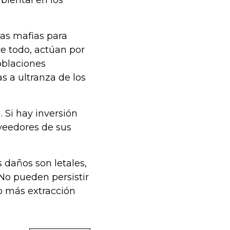
biental en los
as mafias para
e todo, actúan por
oblaciones
s a ultranza de los
 Si hay inversión
 veedores de sus
s daños son letales,
No pueden persistir
No más extracción