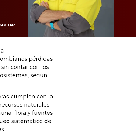
UARDAR
sa
colombianos pérdidas
 sin contar con los
cosistemas, según
eras cumplen con la
recursos naturales
una, flora y fuentes
queo sistemático de
s.