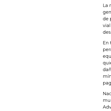
La 
gen
de 
via
des
En 
per
equ
qui
dañ
mín
pag
Nac
mun
Adv