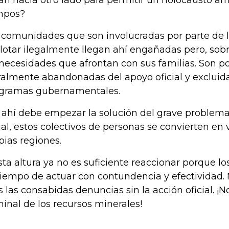
an hacia otro lado para permitir un holocausto am
mpos?
 comunidades que son involucradas por parte de l
lotar ilegalmente llegan ahí engañadas pero, sobr
 necesidades que afrontan con sus familias. Son p
eralmente abandonadas del apoyo oficial y excluida
gramas gubernamentales.
 ahí debe empezar la solución del grave problema.
ial, estos colectivos de personas se convierten en
pias regiones.
sta altura ya no es suficiente reaccionar porque lo
tiempo de actuar con contundencia y efectividad. 
 las consabidas denuncias sin la acción oficial. ¡
minal de los recursos minerales!