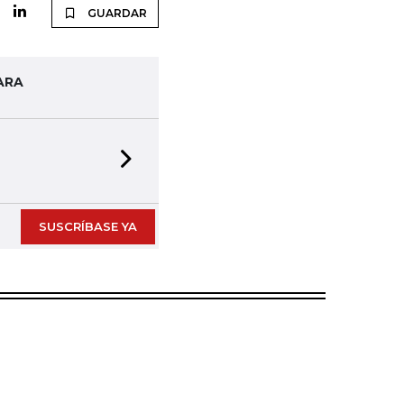
GUARDAR
ARA
Next slide
SUSCRÍBASE YA