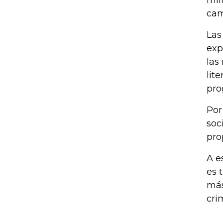
mir
ca
Las
exp
las
lit
pro
Por
soc
pro
A e
es 
más
cri