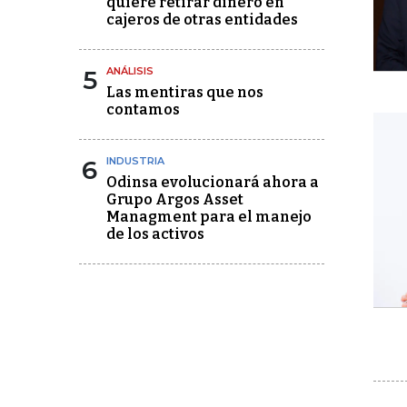
quiere retirar dinero en
cajeros de otras entidades
5
ANÁLISIS
Las mentiras que nos
contamos
6
INDUSTRIA
Odinsa evolucionará ahora a
Grupo Argos Asset
Managment para el manejo
de los activos