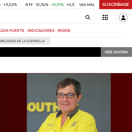
SUSCRÍBASE
VER AHORA
10,34%
+0,10%
+0,98%
$ 416,91
+$ 0,05
+0,01%
DTF
UVR
VER MÁS
CAJA FUERTE
INDICADORES
INSIDE
BELARDO DE LA ESPRIELLA
VER AHORA