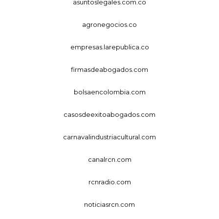
asuntoslegales.com.co
agronegocios.co
empresas.larepublica.co
firmasdeabogados.com
bolsaencolombia.com
casosdeexitoabogados.com
carnavalindustriacultural.com
canalrcn.com
rcnradio.com
noticiasrcn.com