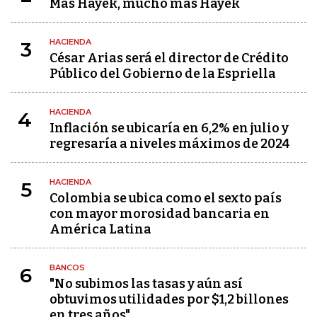
Más Hayek, mucho más Hayek
HACIENDA
3
César Arias será el director de Crédito
Público del Gobierno de la Espriella
HACIENDA
4
Inflación se ubicaría en 6,2% en julio y
regresaría a niveles máximos de 2024
HACIENDA
5
Colombia se ubica como el sexto país
con mayor morosidad bancaria en
América Latina
BANCOS
6
"No subimos las tasas y aún así
obtuvimos utilidades por $1,2 billones
en tres años"