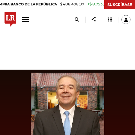
$ 408.498,97
+$ 8.753,81
+2,19%
NCO DE LA REPÚBLICA
TASA DE 
SUSCRÍBASE