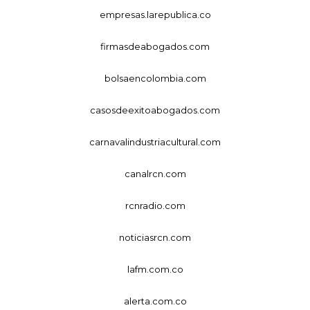
empresas.larepublica.co
firmasdeabogados.com
bolsaencolombia.com
casosdeexitoabogados.com
carnavalindustriacultural.com
canalrcn.com
rcnradio.com
noticiasrcn.com
lafm.com.co
alerta.com.co