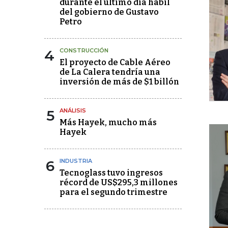
durante el último día hábil
del gobierno de Gustavo
Petro
4
CONSTRUCCIÓN
El proyecto de Cable Aéreo
de La Calera tendría una
inversión de más de $1 billón
5
ANÁLISIS
Más Hayek, mucho más
Hayek
6
INDUSTRIA
Tecnoglass tuvo ingresos
récord de US$295,3 millones
para el segundo trimestre