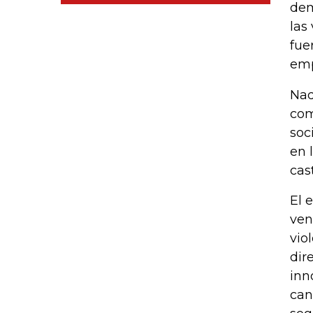
dem
las
fue
emp
Nad
com
soc
en 
cas
El 
ven
vio
dir
inn
can