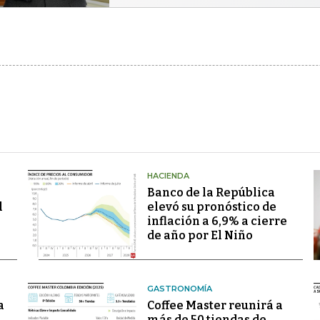
HACIENDA
Banco de la República
l
elevó su pronóstico de
inflación a 6,9% a cierre
de año por El Niño
GASTRONOMÍA
a
Coffee Master reunirá a
más de 50 tiendas de