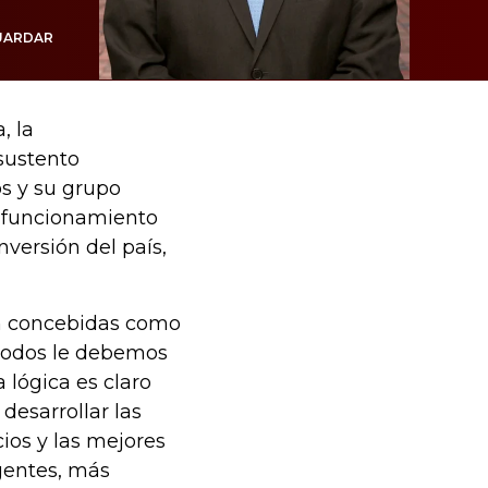
UARDAR
, la
sustento
s y su grupo
l funcionamiento
nversión del país,
án concebidas como
 todos le debemos
 lógica es claro
esarrollar las
cios y las mejores
igentes, más