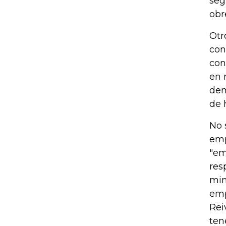
seg
obr
Otr
con
con
en 
dem
de 
No 
emp
"em
res
min
emp
Rei
ten