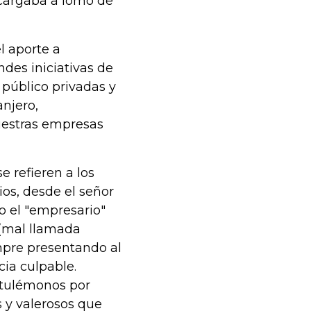
 cargaba a lomo de
l aporte a
ndes iniciativas de
 público privadas y
anjero,
uestras empresas
 refieren a los
ios, desde el señor
o el "empresario"
 (mal llamada
empre presentando al
ia culpable.
atulémonos por
 y valerosos que