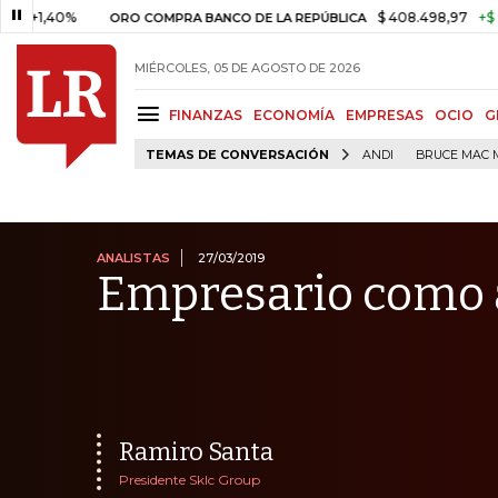
40%
$ 408.498,97
+$ 8.753,81
ORO COMPRA BANCO DE LA REPÚBLICA
MIÉRCOLES, 05 DE AGOSTO DE 2026
FINANZAS
ECONOMÍA
EMPRESAS
OCIO
G
TEMAS DE CONVERSACIÓN
ANDI
BRUCE MAC 
ANALISTAS
27/03/2019
Empresario como 
Ramiro Santa
Presidente Sklc Group