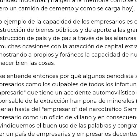
uridad industrial. (Traigan a la memoria como se
ero un camión de cemento y como se carga hoy).
o ejemplo de la capacidad de los empresarios es e
strucción de bienes públicos y de aporte a las gra
strucción de país y de paz a través de las alianzas
muchas ocasiones con la atracción de capital extr
ostrando a propios y foráneos la capacidad de n
hacer bien las cosas.
se entiende entonces por qué algunos periodista se
resarios como los culpables de todos los infortun
presario" que tiene un accidente automovilístico 
ponsable de la extracción hampona de minerales
ería) hasta del "empresario" del narcotráfico. Si
resario como un oficio de villano y en consecuenc
vindiquemos el buen uso de las palabras y congr
er un país de empresarias y empresarios decentes