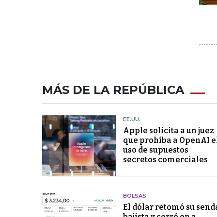
MÁS DE LA REPÚBLICA
EE.UU.
Apple solicita a un juez
que prohíba a OpenAI e
uso de supuestos
secretos comerciales
BOLSAS
El dólar retomó su send
bajista y cerró en a