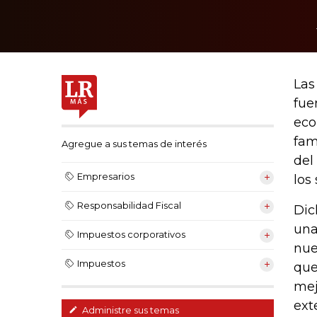
Las
fue
eco
fam
Agregue a sus temas de interés
del
Empresarios
los
Responsabilidad Fiscal
Dic
una
Impuestos corporativos
nue
Impuestos
que
mej
ext
Administre sus temas