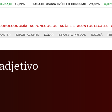
+2,19%
29,66%
+0,87%
+3,0
TASA DE USURA CRÉDITO CONSUMO
LOBOECONOMÍA
AGRONEGOCIOS
ANÁLISIS
ASUNTOS LEGALES
MASTER
EXPORTACIONES
DÓLAR
IMPUESTO PREDIAL
BOGOTÁ
FE
adjetivo