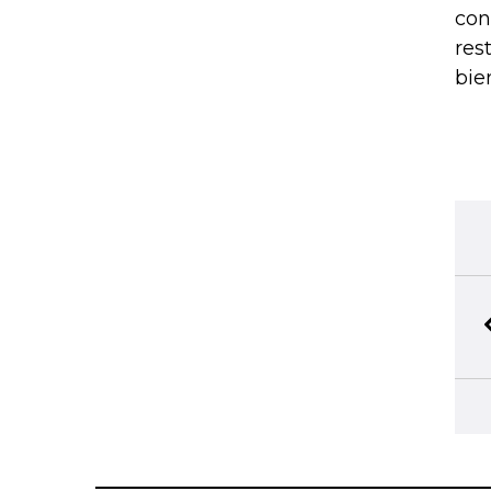
con
res
bie