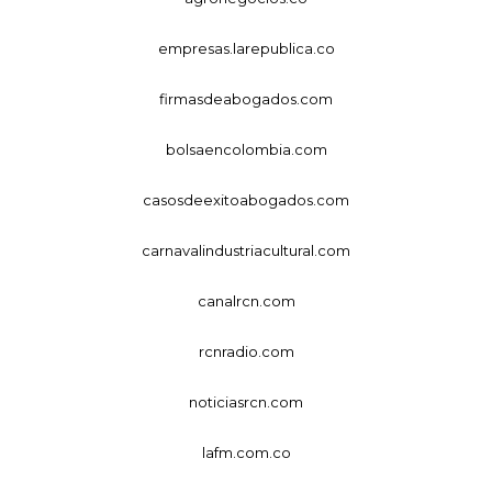
empresas.larepublica.co
firmasdeabogados.com
bolsaencolombia.com
casosdeexitoabogados.com
carnavalindustriacultural.com
canalrcn.com
rcnradio.com
noticiasrcn.com
lafm.com.co