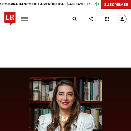
$ 408.498,97
+$ 8.753,81
+2,19%
A BANCO DE LA REPÚBLICA
TAS
SUSCRÍBASE