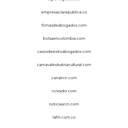
empresas.larepublica.co
firmasdeabogados.com
bolsaencolombia.com
casosdeexitoabogados.com
carnavalindustriacultural.com
canalrcn.com
rcnradio.com
noticiasrcn.com
lafm.com.co