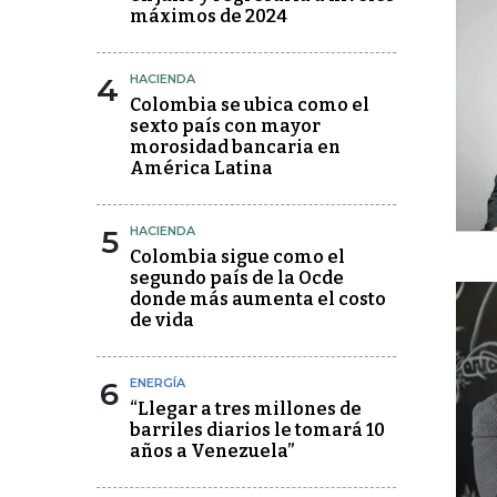
máximos de 2024
4
HACIENDA
Colombia se ubica como el
sexto país con mayor
morosidad bancaria en
América Latina
5
HACIENDA
Colombia sigue como el
segundo país de la Ocde
donde más aumenta el costo
de vida
6
ENERGÍA
“Llegar a tres millones de
barriles diarios le tomará 10
años a Venezuela”