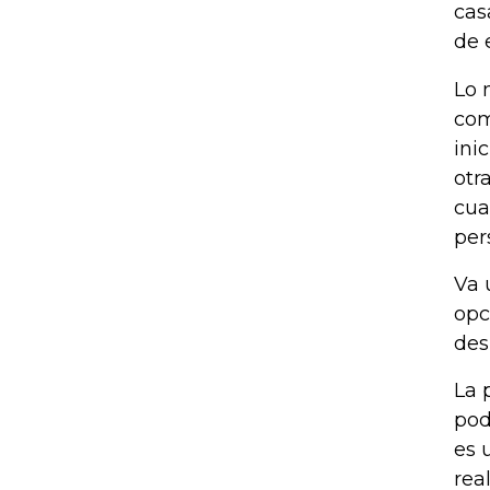
cas
de 
Lo 
com
ini
otr
cua
per
Va 
opc
des
La 
pod
es 
rea