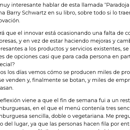
muy interesante hablar de esta llamada “Paradoja
ma Barry Schwartz en su libro, sobre todo si lo tr
ovación.
rá que el innovar está ocasionando una falta de 
resas, y en vez de estar haciendo mejoras y cam
eresantes a los productos y servicios existentes, 
es de opciones casi que para cada persona en part
ecial?
os los días vemos cómo se producen miles de pr
se venden y, finalmente se botan, y miles de em
casan.
reflexión viene a que el fin de semana fui a un re
burguesas, en el que el menú contenía tres senci
burguesa sencilla, doble o vegetariana. Me pregu
to del lugar, ya que las personas hacen fila por ent