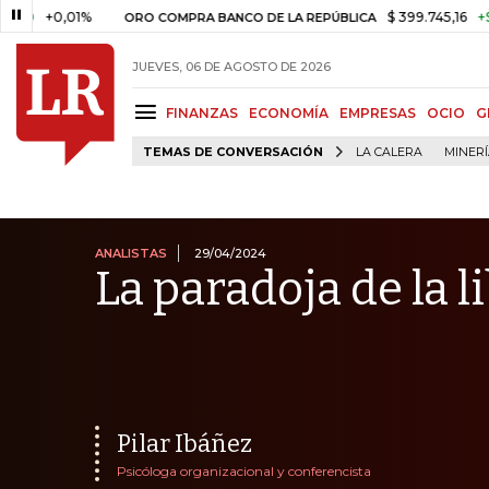
,01%
$ 399.745,16
+$ 2.295,71
ORO COMPRA BANCO DE LA REPÚBLICA
JUEVES, 06 DE AGOSTO DE 2026
FINANZAS
ECONOMÍA
EMPRESAS
OCIO
G
TEMAS DE CONVERSACIÓN
LA CALERA
MINER
ANALISTAS
29/04/2024
La paradoja de la 
Pilar Ibáñez
Psicóloga organizacional y conferencista