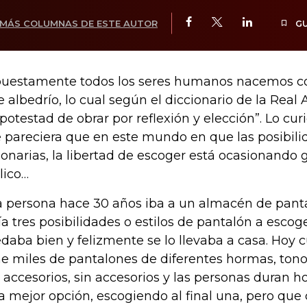
MÁS COLUMNAS DE ESTE AUTOR
G
uestamente todos los seres humanos nacemos c
re albedrío, lo cual según el diccionario de la Rea
“potestad de obrar por reflexión y elección”. Lo cu
 pareciera que en este mundo en que las posibili
lonarias, la libertad de escoger está ocasionando 
lico…
 persona hace 30 años iba a un almacén de panta
ía tres posibilidades o estilos de pantalón a escoge
daba bien y felizmente se lo llevaba a casa. Hoy c
ne miles de pantalones de diferentes hormas, tonos,
 accesorios, sin accesorios y las personas duran h
la mejor opción, escogiendo al final una, pero que