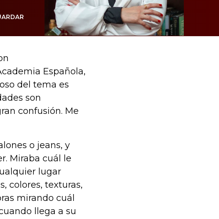
UARDAR
on
l Academia Española,
rioso del tema es
dades son
gran confusión. Me
lones o jeans, y
r. Miraba cuál le
ualquier lugar
 colores, texturas,
oras mirando cuál
 cuando llega a su