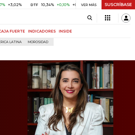
SUSCRÍBASE
2%
10,34%
+0,10%
+0,98%
$ 416,86
+$ 0,05
+0,01%
DTF
UVR
VER MÁS
CAJA FUERTE
INDICADORES
INSIDE
RICA LATINA
MOROSIDAD