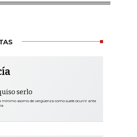
TAS
cía
quiso serlo
ra mínimo asomo de vergüenza como suele ocurrir ante
ia