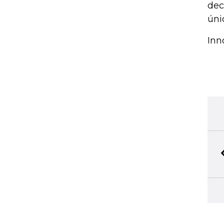
dec
úni
Inn