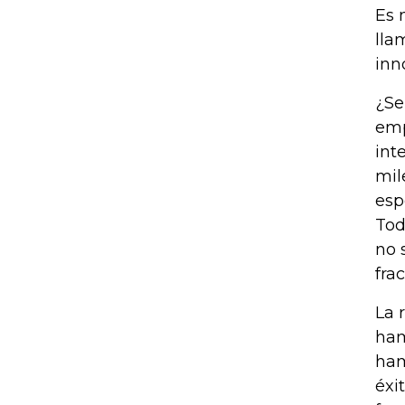
Es 
lla
inn
¿Se
emp
int
mil
esp
Tod
no 
fra
La 
ham
ham
éxi