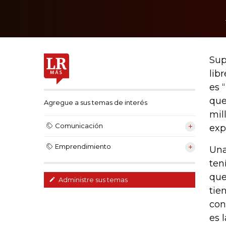
Sup
lib
es 
que
Agregue a sus temas de interés
mil
Comunicación
exp
Emprendimiento
Una
ten
que
Administre sus temas
tie
con
es 