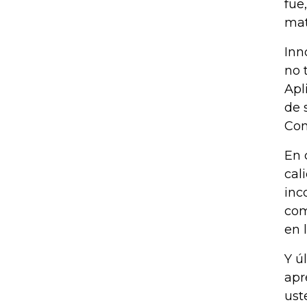
fue
mat
Inn
no 
Apl
de 
Con
En 
cal
inc
com
en 
Y ú
apr
ust