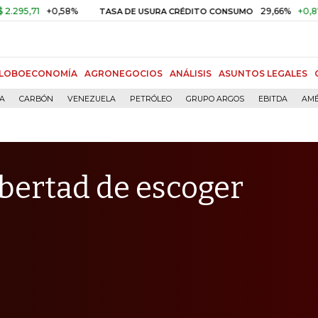
+0,58%
29,66%
+0,87%
+3,0
TASA DE USURA CRÉDITO CONSUMO
LOBOECONOMÍA
AGRONEGOCIOS
ANÁLISIS
ASUNTOS LEGALES
ÍA
CARBÓN
VENEZUELA
PETRÓLEO
GRUPO ARGOS
EBITDA
AMÉ
libertad de escoger