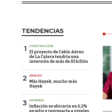
TENDENCIAS
1
CONSTRUCCIÓN
El proyecto de Cable Aéreo
de La Calera tendría una
inversión de más de $1 billón
2
ANÁLISIS
Más Hayek, mucho más
Hayek
3
HACIENDA
Inflación se ubicaría en 6,2%
en julio y regresaría a niveles