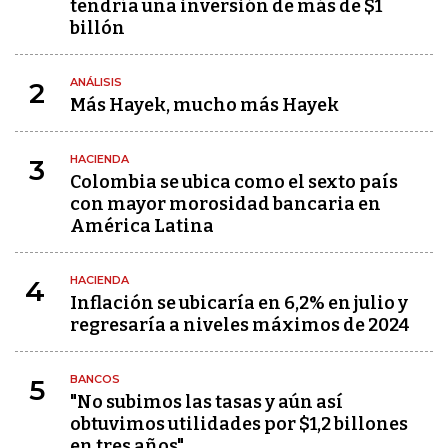
tendría una inversión de más de $1
billón
ANÁLISIS
2
Más Hayek, mucho más Hayek
HACIENDA
3
Colombia se ubica como el sexto país
con mayor morosidad bancaria en
América Latina
HACIENDA
4
Inflación se ubicaría en 6,2% en julio y
regresaría a niveles máximos de 2024
BANCOS
5
"No subimos las tasas y aún así
obtuvimos utilidades por $1,2 billones
en tres años"