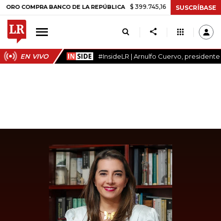
$ 399.745,16
+$ 2.295,71
+0,58%
COMPRA BANCO DE LA REPÚBLICA
SUSCRÍBASE
EN VIVO
#InsideLR | Arnulfo Cuervo, president