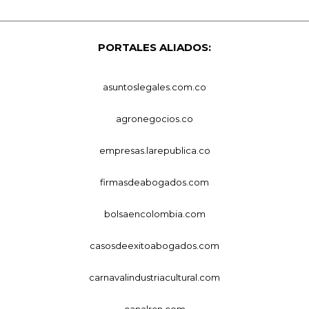
PORTALES ALIADOS:
asuntoslegales.com.co
agronegocios.co
empresas.larepublica.co
firmasdeabogados.com
bolsaencolombia.com
casosdeexitoabogados.com
carnavalindustriacultural.com