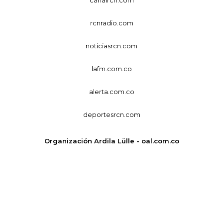
canalrcn.com
rcnradio.com
noticiasrcn.com
lafm.com.co
alerta.com.co
deportesrcn.com
Organización Ardila Lülle - oal.com.co